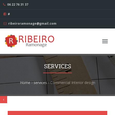
06 22 76 31 37
#
ribeiroramonage@gmail.com
Toggl
navig
SERVICES
Home
services
Commercial Interior design
>
>