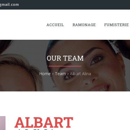
gmail.com
ACCUEIL
RAMONAGE
FUMISTERIE
OUR TEAM
Home
Team
Albart Alina
>
>
ALBART