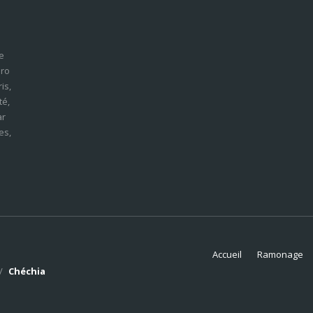
e
iro
is,
té,
ar
es,
Accueil
Ramonage
/
Chéchia