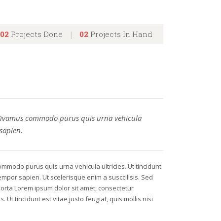
02
Projects Done
02
Projects In Hand
|
. Vivamus commodo purus quis urna vehicula
 sapien.
ommodo purus quis urna vehicula ultricies. Ut tincidunt
 tempor sapien. Ut scelerisque enim a susccilisis. Sed
porta Lorem ipsum dolor sit amet, consectetur
Ut tincidunt est vitae justo feugiat, quis mollis nisi