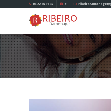
ribeiroramonage@
06 22 76 31 37
#