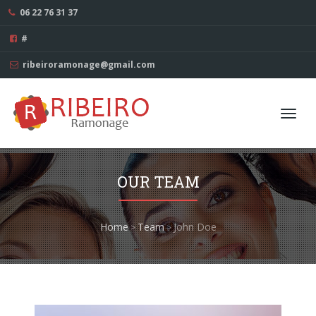
06 22 76 31 37
#
ribeiroramonage@gmail.com
Toggl
navig
OUR TEAM
Home
Team
John Doe
>
>